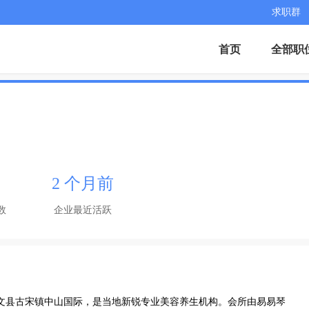
求职群
首页
全部职
2 个月前
数
企业最近活跃
宾市兴文县古宋镇中山国际，是当地新锐专业美容养生机构。会所由易易琴