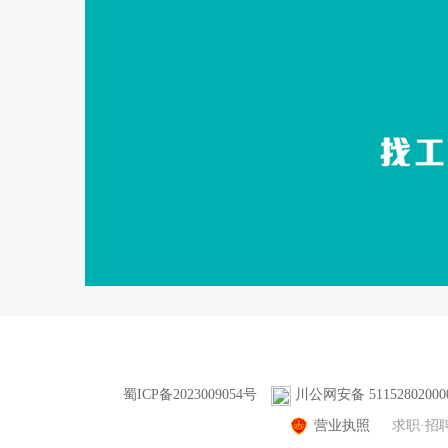
蜀ICP备2023009054号
川公网安备 51152802000
营业执照
求职·招