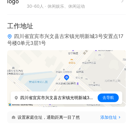
30-60人
休闲娱乐、休闲运动
工作时间 ：

    周末至周四：中午 12 点 - 晚上 12 点

工作地址
    周五、周六、节假日：中午 12 点 - 凌晨 2 点

四川省宜宾市兴文县古宋镇光明新城3号安置点17
月休安排 ：每月休息 3 天，休息时间合理，保证工
号楼0单元3层1号
作与生活的平衡。

欢迎求职者咨询，联系我时，请说是在兴文直聘上看
到的，谢谢~
四川省宜宾市兴文县古宋镇光明新城3号安置点17号楼0单元3层1号
去导航
设置家庭住址，通勤距离一目了然
添加住址