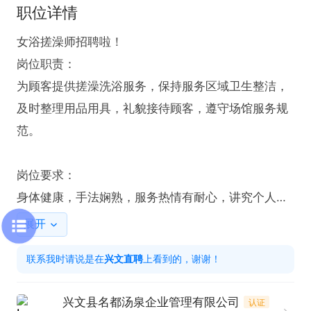
职位详情
女浴搓澡师招聘啦！

岗位职责：

为顾客提供搓澡洗浴服务，保持服务区域卫生整洁，
及时整理用品用具，礼貌接待顾客，遵守场馆服务规
范。

岗位要求：

身体健康，手法娴熟，服务热情有耐心，讲究个人卫
生，服从管理，有相关从业经验者优先。

展开
联系我时请说是在
兴文直聘
上看到的，谢谢！
薪资待遇 ：3200 元底薪 + 搓澡提成 30 元 / 位，多
劳多得，收入可观，包吃包住。

兴文县名都汤泉企业管理有限公司
认证