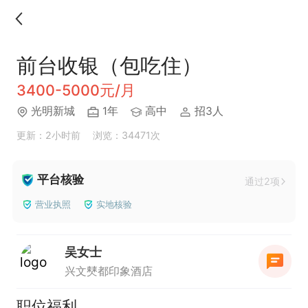
前台收银（包吃住）
3400-5000元/月
光明新城
1年
高中
招3人
更新：2小时前
浏览：34471次
平台核验
通过2项
营业执照
实地核验
吴女士
兴文僰都印象酒店
职位福利