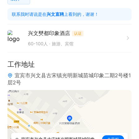
2、品行端正，能吃苦耐劳，会基本电脑操作；

联系我时请说是在
兴文直聘
上看到的，谢谢！
3、接待客人主动、热情、礼貌、耐心、周到；

4、接受夜班。

兴文僰都印象酒店
认证
60-100人
旅游、宾馆
福利待遇：包食宿、节日福利、生日专场福利、全勤
奖、工龄奖。
工作地址
宜宾市兴文县古宋镇光明新城苗城印象二期2号楼1
层2号