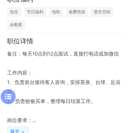
包住
节日福利
包吃
免费培训
晋升空间
全勤奖
职位详情
备注：每天10点到12点面试，直接打电话或加微信

工作内容：

1、负责前台接待客人咨询，安排茶座、台球、足浴
等；

2、负责收银买单，整理每日结算工作。

岗位要求：

1、高中以上学历，形象气质佳，身高1.55m以上；

展开