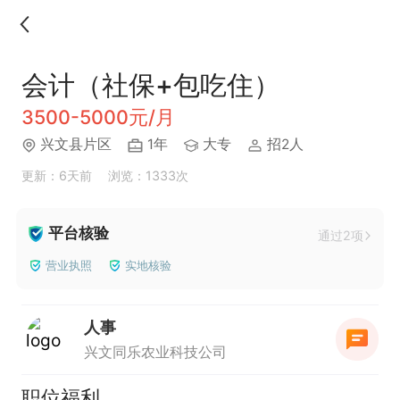
会计（社保+包吃住）
3500-5000元/月
兴文县片区
1年
大专
招2人
更新：6天前
浏览：1333次
平台核验
通过2项
营业执照
实地核验
人事
兴文同乐农业科技公司
职位福利