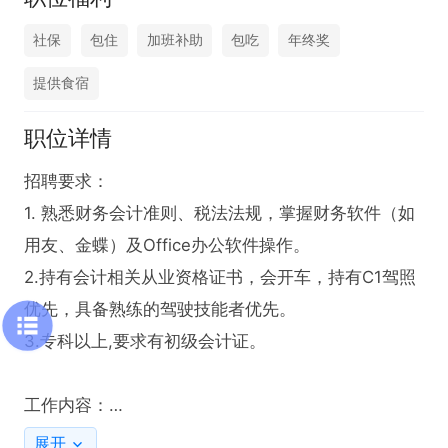
社保
包住
加班补助
包吃
年终奖
提供食宿
职位详情
招聘要求：

1. 熟悉财务会计准则、税法法规，掌握财务软件（如
用友、金蝶）及Office办公软件操作。

2.持有会计相关从业资格证书，会开车，持有C1驾照
优先，具备熟练的驾驶技能者优先。 

3.专科以上,要求有初级会计证。     

工作内容：

1、完成日常账务处理，包括凭证录入、审核、装订，
展开