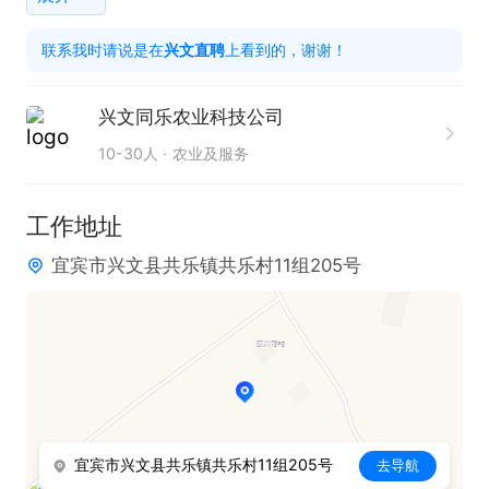
确保账目清晰、数据准确。

联系我时请说是在
兴文直聘
上看到的，谢谢！
2、负责公司往来账款核对、应收应付台账管理，跟
进款项结算进度，费用报销审核，整理财务原始单
兴文同乐农业科技公司
据，保障财务流程合规。

10-30人
农业及服务
3、完成税务申报、报表编制、财务档案归档等工
作；负责公司日常现金、银行存款收付业务，严格执
工作地址
行现金管理制度，做到日清月结、账实相符，银行账
宜宾市兴文县共乐镇共乐村11组205号
户管理、网银操作、票据保管，办理银行对账、转账
结算等业务。

4、完成领导交办的其他财务相关工作，工作细致严
谨、责任心强。

5、试用期一个月，试用期工资4000，买社保。

宜宾市兴文县共乐镇共乐村11组205号
去导航
欢迎求职者咨询，联系我时，请说是在兴文直聘上看