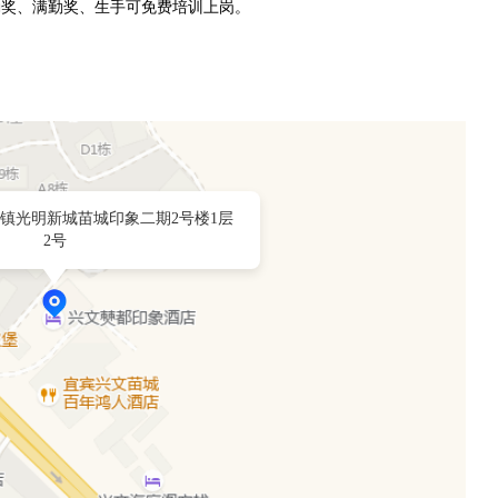
勤奖、满勤奖、生手可免费培训上岗。
镇光明新城苗城印象二期2号楼1层
2号