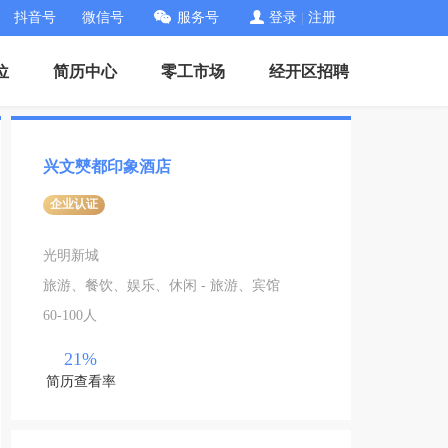
抖音号
微信号
服务号
登录
|
注册
位
简历中心
零工市场
经开区招聘
兴文僰都印象酒店
企业认证
光明新城
旅游、餐饮、娱乐、休闲 - 旅游、宾馆
60-100人
21%
简历查看率